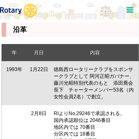
沿革
年
月日
内容
1993年
1月22日
徳島西ロータリークラブをスポンサ
ークラブとして 阿河正昭ガバナー、
藤川光昭特別代表のもと 添田喬会
長下 チャーターメンバー53名（内
女性会員2名）で創立。
2月8日
RIよりNo.29246で承認される。
国内承認順位は 2046番目
地区内では 70番目
分区内では 18番目