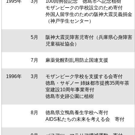
1995年
3月
100回例会記念 徳島市へ記念植樹
モザンビークの学校設立のため寄付
外国人留学生のための阪神大震災義捐金
（神戸学生センター）
5月
阪神大震災障害児寄付（兵庫県心身障害
児童福祉協会）
7月
麻薬覚醒剤乱用防止国連支援
1996年
3月
モザンビーク学校を支援する会寄付
徳島・サギノー 姉妹都市提携35周年茶
室建設10周年事業寄付
徳島市史跡公園に植樹
8月
徳島県立鴨島養生学校へ寄付
AIDS私たちの未来を考える会 寄付