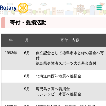
寄付・義捐活動
年
月
寄付・内容
1993年
6月
創立記念として徳島市水と緑の基金へ寄
付
徳島県身障者スポーツ大会基金寄付
8月
北海道南西沖地震へ義捐金
9月
鹿児島水害へ義捐金
ミシシッピー水害へ義捐金