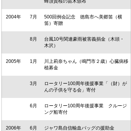
蜂須賀桜の苗木頒布
2004年
7月
500回例会記念 徳島市へ美郷笛（横
笛）寄贈
8月
台風10号関連豪雨被害義捐金（木頭・
木沢）
2005年
1月
川上莉奈ちゃん（鳴門市２歳）心臓病移
植募金
3月
ロータリー100周年後援事業「（財）が
んの子供を守る会」寄付
6月
ロータリー100周年後援事業 クルージ
ング船寄付
2006年
6月
ジャワ島自信輸血バッグの援助金