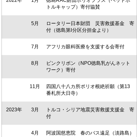
2022年
1月
徳島RAC財団ポリオプラス（ペットボ
トルキャップ）寄付協賛
5月
ロータリー日本財団 災害救援基金 寄
付（徳島第Ⅰ分区分担金より）
7月
アフリカ眼科医療を支援する会寄付
8月
ピンクリボン（NPO徳島乳がんネット
ワーク）寄付
11月
四国八十八カ所ポリオ根絶祈願（第13
番札所大日寺）
2023年
3月
トルコ・シリア地震災害救援支援金 寄
付
4月
阿波国慈恵院 春のバス遠足（淡路島）