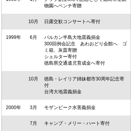
物園へベンチ寄贈
10月
日露交歓コンサートへ寄付
1999年
6月
バルカン半島大地震義捐金
300回例会記念 あわおどり会館へ ゴ
ミ箱、灰皿寄贈
シェルター寄付
徳島県交通遺児育成金へ寄付
10月
徳島・レイリア姉妹都市30周年記念寄
付
台湾大地震義捐金
2000年
3月
モザンビーク水害義捐金
7月
キャンプ・メリー・ハート寄付