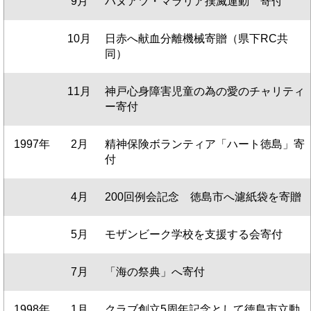
9月
バヌアツ・マラリア撲滅運動 寄付
10月
日赤へ献血分離機械寄贈（県下RC共
同）
11月
神戸心身障害児童の為の愛のチャリティ
ー寄付
1997年
2月
精神保険ボランティア「ハート徳島」寄
付
4月
200回例会記念 徳島市へ濾紙袋を寄贈
5月
モザンビーク学校を支援する会寄付
7月
「海の祭典」へ寄付
1998年
1月
クラブ創立5周年記念として徳島市立動